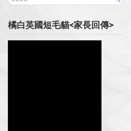
橘白英國短毛貓<家長回傳>