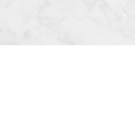
上一篇
回列表
下一篇
88697989｜貓掌貴寵物館
特寵業繁字第S1110051號