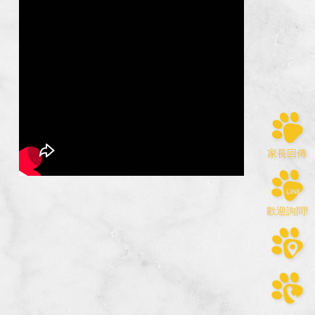
家長回傳
歡迎詢問!